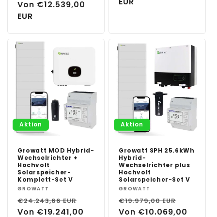
EUR
Preis
Von €12.539,00
EUR
Aktion
Aktion
Growatt MOD Hybrid-
Growatt SPH 25.6kWh
Wechselrichter +
Hybrid-
Hochvolt
Wechselrichter plus
Solarspeicher-
Hochvolt
Komplett-Set V
Solarspeicher-Set V
Anbieter:
GROWATT
Anbieter:
GROWATT
Normaler
Verkaufspreis
Normaler
Verkauf
€24.243,66 EUR
€19.979,00 EUR
Preis
Von €19.241,00
Preis
Von €10.069,00