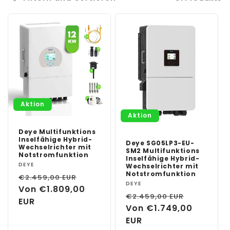
e
:
Aktion
Aktion
Deye Multifunktions
Inselfähige Hybrid-
Deye SG05LP3-EU-
Wechselrichter mit
SM2 Multifunktions
Notstromfunktion
Inselfähige Hybrid-
Anbieter:
DEYE
Wechselrichter mit
Notstromfunktion
Normaler
Verkaufspreis
€2.459,00 EUR
Anbieter:
DEYE
Preis
Von €1.809,00
Normaler
Verkaufs
€2.459,00 EUR
EUR
Preis
Von €1.749,00
EUR