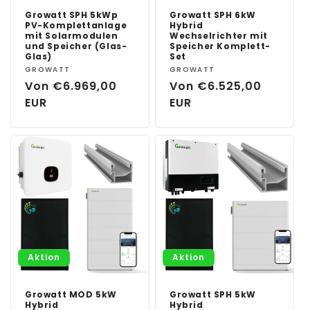
Growatt SPH 5kWp
Growatt SPH 6kW
PV-Komplettanlage
Hybrid
mit Solarmodulen
Wechselrichter mit
und Speicher (Glas-
Speicher Komplett-
Glas)
Set
Anbieter:
GROWATT
Anbieter:
GROWATT
Normaler
Von €6.969,00
Normaler
Von €6.525,00
Preis
EUR
Preis
EUR
Aktion
Aktion
Growatt MOD 5kW
Growatt SPH 5kW
Hybrid
Hybrid