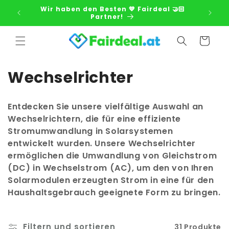
Direkt
Wir haben den Besten 💙 Fairdeal 🤝🏻
zum
Partner!
Inhalt
Warenkorb
K
Wechselrichter
a
Entdecken Sie unsere vielfältige Auswahl an
t
Wechselrichtern, die für eine effiziente
Stromumwandlung in Solarsystemen
e
entwickelt wurden. Unsere Wechselrichter
g
ermöglichen die Umwandlung von Gleichstrom
(DC) in Wechselstrom (AC), um den von Ihren
o
Solarmodulen erzeugten Strom in eine für den
r
Haushaltsgebrauch geeignete Form zu bringen.
i
Filtern und sortieren
31 Produkte