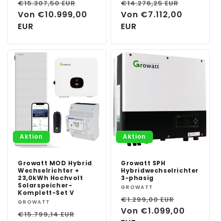
Normaler
Verkaufspreis
Normaler
Verkauf
€15.307,50 EUR
€14.276,25 EUR
Preis
Von €10.999,00
Preis
Von €7.112,00
EUR
EUR
Aktion
Aktion
Growatt MOD Hybrid
Growatt SPH
Wechselrichter +
Hybridwechselrichter
23,0kWh Hochvolt
3-phasig
Solarspeicher-
Anbieter:
GROWATT
Komplett-Set V
Normaler
Verkaufs
€1.299,00 EUR
Anbieter:
GROWATT
Preis
Von €1.099,00
Normaler
Verkaufspreis
€15.799,14 EUR