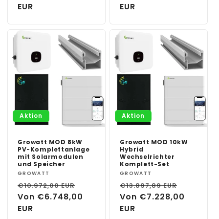
EUR
EUR
Aktion
Aktion
Growatt MOD 8kW
Growatt MOD 10kW
PV-Komplettanlage
Hybrid
mit Solarmodulen
Wechselrichter
und Speicher
Komplett-Set
Anbieter:
GROWATT
Anbieter:
GROWATT
Normaler
Verkaufspreis
Normaler
Verkauf
€10.972,00 EUR
€13.897,89 EUR
Preis
Von €6.748,00
Preis
Von €7.228,00
EUR
EUR