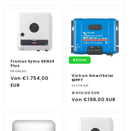
Aktion
Fronius Symo GEN24
Plus
Anbieter:
FRONIUS
Victron SmartSolar
Normaler
Von €1.754,00
MPPT
Preis
EUR
Anbieter:
VICTRON
Normaler
Verkaufsp
€410,00 EUR
Preis
Von €198,00 EUR