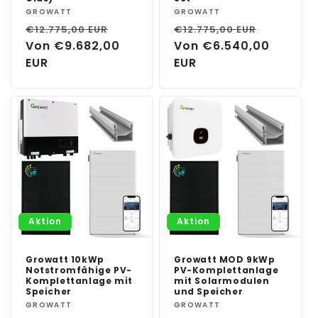
Anbieter:
GROWATT
Anbieter:
GROWATT
Normaler
Verkaufspreis
Normaler
Verkauf
€12.775,00 EUR
€12.775,00 EUR
Preis
Von €9.682,00
Preis
Von €6.540,00
EUR
EUR
Aktion
Aktion
Growatt 10kWp
Growatt MOD 9kWp
Notstromfähige PV-
PV-Komplettanlage
Komplettanlage mit
mit Solarmodulen
Speicher
und Speicher
Anbieter:
GROWATT
Anbieter:
GROWATT