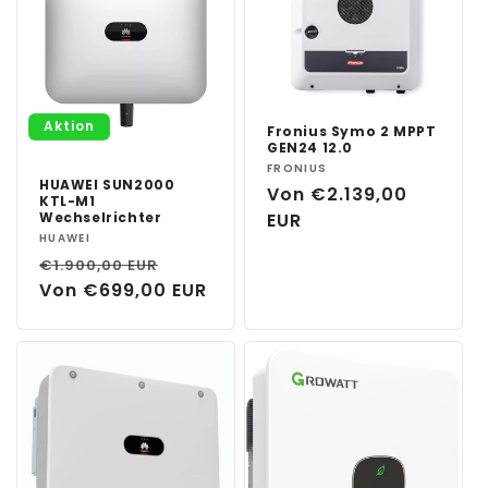
Aktion
Fronius Symo 2 MPPT
GEN24 12.0
Anbieter:
FRONIUS
HUAWEI SUN2000
Normaler
Von €2.139,00
KTL-M1
Preis
EUR
Wechselrichter
Anbieter:
HUAWEI
Normaler
Verkaufspreis
€1.900,00 EUR
Preis
Von €699,00 EUR