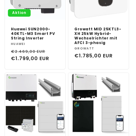
Aktion
Huawei SUN2000-
Growatt MID 25KTL3-
40KTL-M3 Smart PV
XH 25kW Hybrid-
String Inverter
Wechselrichter mit
AFCI 3-phasig
Anbieter:
HUAWEI
Anbieter:
GROWATT
Normaler
Verkaufspreis
€2.469,00 EUR
Normaler
€1.785,00 EUR
Preis
€1.799,00 EUR
Preis