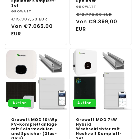
Speicher Komplett-
Speicher
Set
Anbieter:
GROWATT
Anbieter:
GROWATT
Normaler
Verkauf
€12.775,00 EUR
Normaler
Verkaufspreis
€15.307,50 EUR
Preis
Von €9.399,00
Preis
Von €7.065,00
EUR
EUR
Aktion
Aktion
Growatt MOD 10kWp
Growatt MOD 7kW
PV-Komplettanlage
Hybrid
mit Solarmodulen
Wechselrichter mit
und Speicher (Glas-
Hochvolt Komplett-
Glas)
Set