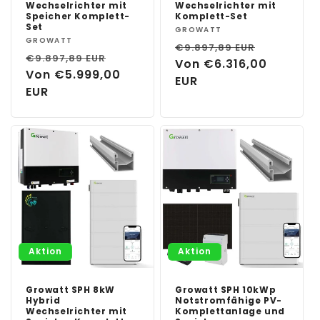
Wechselrichter mit
Wechselrichter mit
Speicher Komplett-
Komplett-Set
Set
Anbieter:
GROWATT
Anbieter:
GROWATT
Normaler
Verkaufs
€9.897,89 EUR
Normaler
Verkaufspreis
€9.897,89 EUR
Preis
Von €6.316,00
Preis
Von €5.999,00
EUR
EUR
Aktion
Aktion
Growatt SPH 8kW
Growatt SPH 10kWp
Hybrid
Notstromfähige PV-
Wechselrichter mit
Komplettanlage und