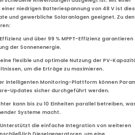
 verschiedene Anwendungen ausgelegt ist. Mit einer
 einer niedrigen Batteriespannung von 48 V ist dies
vate und gewerbliche Solaranlagen geeignet. Zu den
ren:
 Effizienz und über 99 % MPPT-Effizienz garantieren
zung der Sonnenenergie.
t eine flexible und optimale Nutzung der PV-Kapazit
ltnissen, um die Erträge zu maximieren.
er intelligenten Monitoring-Plattform können Para
are-Updates sicher durchgeführt werden.
hter kann bis zu 10 Einheiten parallel betreiben, wa
ehender Systeme macht.
 Unterstützt die einfache Integration von weiteren
inschließlich Dieselgeneratoren, um eine