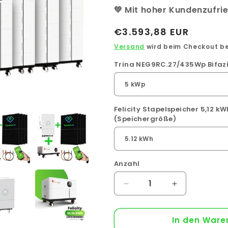
💚 Mit hoher Kundenzufri
Normaler
€3.593,88 EUR
Preis
Versand
wird beim Checkout b
Trina NEG9RC.27/435Wp Bifazi
Felicity Stapelspeicher 5,12 
(Speichergröße)
Anzahl
Anzahl
Verringere
Erhöhe
die
die
Menge
Menge
In den Ware
für
für