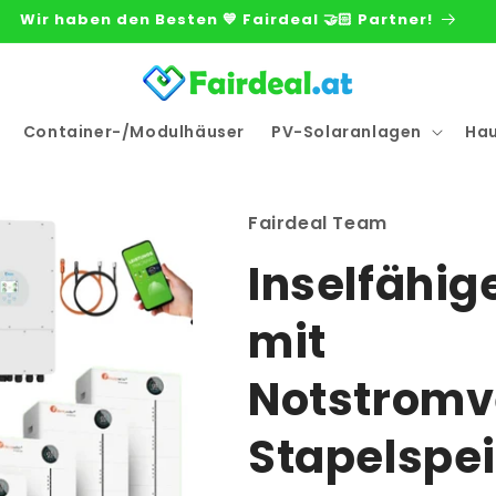
Wir haben den Besten 💙 Fairdeal 🤝🏻 Partner!
Container-/Modulhäuser
PV-Solaranlagen
Ha
Fairdeal Team
Inselfähi
mit
Notstromv
Stapelspe