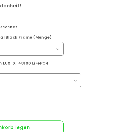
edenheit!
erechnet
al Black Frame (Menge)
kWh LUX-X-48100 LiFePO4
nkorb legen