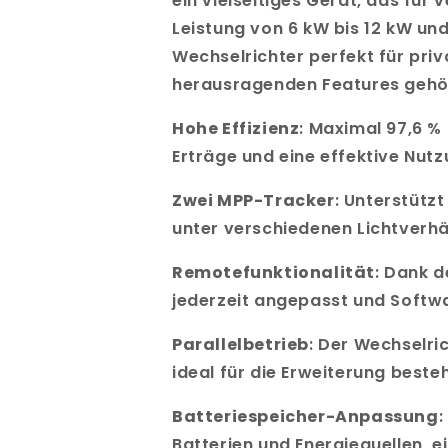
ein vielseitiges Gerät, das für
Leistung von 6 kW bis 12 kW und
Wechselrichter perfekt für pri
herausragenden Features gehö
Hohe Effizienz
: Maximal 97,6 %
Erträge und eine effektive Nut
Zwei MPP-Tracker
: Unterstütz
unter verschiedenen Lichtverhä
Remotefunktionalität
: Dank d
jederzeit angepasst und Softw
Parallelbetrieb
: Der Wechselric
ideal für die Erweiterung best
Batteriespeicher-Anpassung
:
Batterien und Energiequellen, e