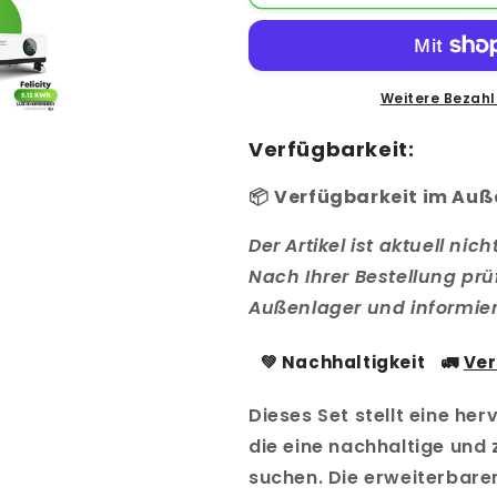
Inselfähige
Inselfähige
PV-
PV-
Anlage
Anlage
mit
mit
Notstromversorgung
Notstromver
Weitere Bezahl
&amp;
&amp;
Stapelspeicher
Stapelspeich
Verfügbarkeit:
📦
Verfügbarkeit im Auß
Der Artikel ist aktuell ni
Nach Ihrer Bestellung prü
Außenlager und informiere
💚
Nachhaltigkeit
🚛
Ve
Dieses Set stellt eine he
die eine nachhaltige und 
suchen. Die erweiterbare