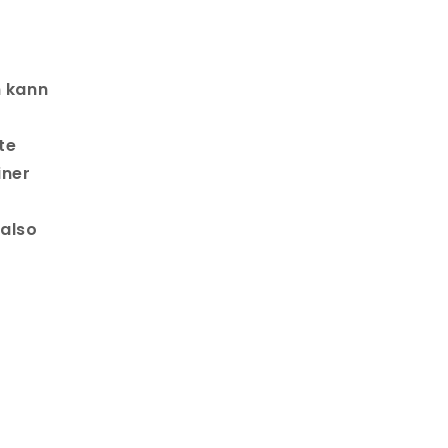
h kann
te
iner
 also