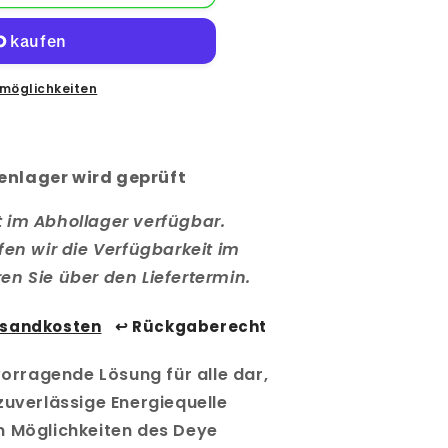
sorgung
möglichkeiten
er
enlager wird geprüft
cht im Abhollager verfügbar.
fen wir die Verfügbarkeit im
n Sie über den Liefertermin.
rsandkosten
↩️ Rückgaberecht
rvorragende Lösung für alle dar,
zuverlässige Energiequelle
n Möglichkeiten des Deye