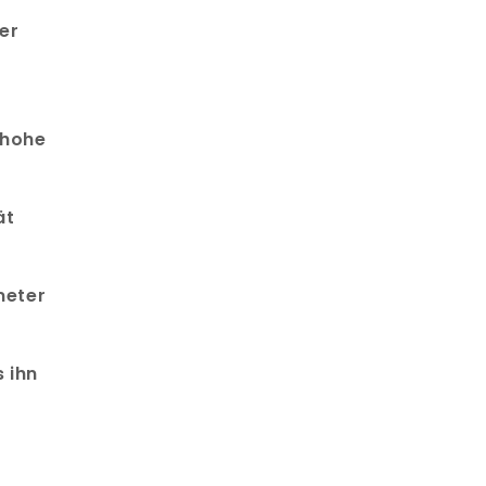
er
 hohe
ät
meter
s ihn