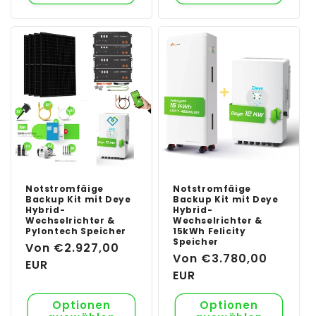
Notstromfäige
Notstromfäige
Backup Kit mit Deye
Backup Kit mit Deye
Hybrid-
Hybrid-
Wechselrichter &
Wechselrichter &
Pylontech Speicher
15kWh Felicity
Speicher
Normaler
Von €2.927,00
Normaler
Von €3.780,00
Preis
EUR
Preis
EUR
Optionen
Optionen