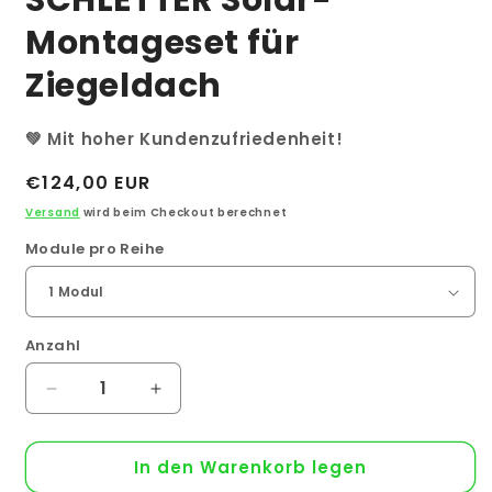
SCHLETTER Solar-
Montageset für
Ziegeldach
💚 Mit hoher Kundenzufriedenheit!
Normaler
€124,00 EUR
Preis
Versand
wird beim Checkout berechnet
Module pro Reihe
Anzahl
Anzahl
Verringere
Erhöhe
die
die
Menge
Menge
In den Warenkorb legen
für
für
SCHLETTER
SCHLETTER