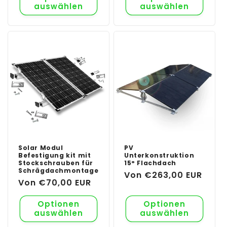
auswählen
auswählen
Solar Modul
PV
Befestigung kit mit
Unterkonstruktion
Stockschrauben für
15° Flachdach
Schrägdachmontage
Normaler
Von €263,00 EUR
Normaler
Von €70,00 EUR
Preis
Preis
Optionen
Optionen
auswählen
auswählen