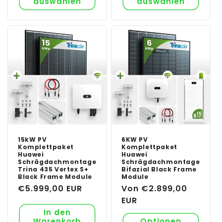
auswählen
auswählen
15kW PV
6KW PV
Komplettpaket
Komplettpaket
Huawei
Huawei
Schrägdachmontage
Schrägdachmontage
Trina 435 Vertex S+
Bifazial Black Frame
Black Frame Module
Module
Normaler
€5.999,00 EUR
Normaler
Von €2.899,00
Preis
Preis
EUR
In den
Warenkorb
Optionen