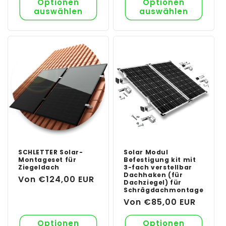
Optionen
Optionen
auswählen
auswählen
SCHLETTER Solar-
Solar Modul
Montageset für
Befestigung kit mit
Ziegeldach
3-fach verstellbar
Dachhaken (für
Normaler
Von €124,00 EUR
Dachziegel) für
Preis
Schrägdachmontage
Normaler
Von €85,00 EUR
Preis
Optionen
Optionen