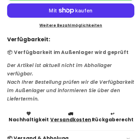
Solar-
Solar-
Montageset
Montageset
für
für
Ziegeldach
Ziegeldach
Weitere Bezahlmöglichkeiten
Verfügbarkeit:
📦
Verfügbarkeit im Außenlager wird geprüft
Der Artikel ist aktuell nicht im Abhollager
verfügbar.
Nach Ihrer Bestellung prüfen wir die Verfügbarkeit
im Außenlager und informieren Sie über den
Liefertermin.
💚
🚛
↩️
Nachhaltigkeit
Versandkosten
Rückgaberecht
📦 Versand & Abholung