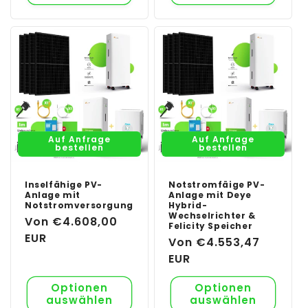
Auf Anfrage
Auf Anfrage
bestellen
bestellen
Inselfähige PV-
Notstromfäige PV-
Anlage mit
Anlage mit Deye
Notstromversorgung
Hybrid-
Wechselrichter &
Normaler
Von €4.608,00
Felicity Speicher
Preis
EUR
Normaler
Von €4.553,47
Preis
EUR
Optionen
Optionen
auswählen
auswählen