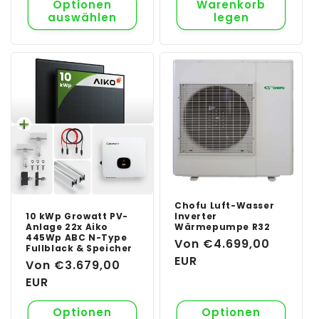
Optionen
Warenkorb
auswählen
legen
Chofu Luft-Wasser
10 kWp Growatt PV-
Inverter
Anlage 22x Aiko
Wärmepumpe R32
445Wp ABC N-Type
Normaler
Von €4.699,00
Fullblack & Speicher
Preis
EUR
Normaler
Von €3.679,00
Preis
EUR
Optionen
Optionen