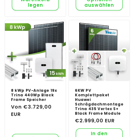
legen
auswählen
8 kWp PV-Anlage 19x
6KW PV
Trina 440Wp Black
Komplettpaket
Frame Speicher
Huawei
Schrägdachmontage
Normaler
Von €3.729,00
Trina 435 Vertex S+
Preis
EUR
Black Frame Module
Normaler
€2.999,00 EUR
Preis
In den