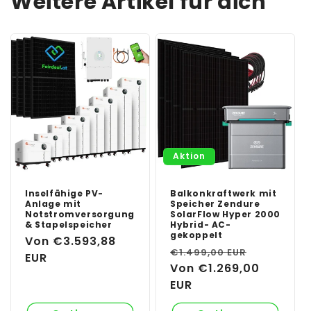
Weitere Artikel für dich
Aktion
Inselfähige PV-
Balkonkraftwerk mit
Anlage mit
Speicher Zendure
Notstromversorgung
SolarFlow Hyper 2000
& Stapelspeicher
Hybrid- AC-
gekoppelt
Normaler
Von €3.593,88
Normaler
Verkaufs
€1.499,00 EUR
Preis
EUR
Preis
Von €1.269,00
EUR