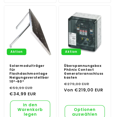
Aktion
Aktion
Solarmodulträger
Überspannungsbox
für
Phönix Contact
Flachdachmontage
Generatoranschluss
Neigungsverstellbar
kasten
10°-60°
Normaler
Verkaufsp
€279,00 EUR
Normaler
Verkaufspreis
€59,99 EUR
Preis
Von €219,00 EUR
Preis
€34,99 EUR
In den
Warenkorb
Optionen
legen
auswählen