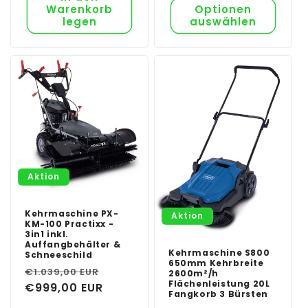
Warenkorb
Optionen
legen
auswählen
Aktion
Kehrmaschine PX-
Aktion
KM-100 Practixx -
3in1 inkl.
Auffangbehälter &
Kehrmaschine S800
Schneeschild
650mm Kehrbreite
Normaler
Verkaufspreis
€1.039,00 EUR
2600m²/h
Flächenleistung 20L
Preis
€999,00 EUR
Fangkorb 3 Bürsten