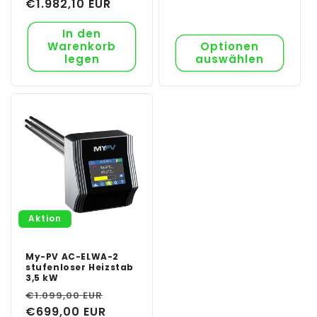
Normaler
€1.982,10 EUR
Preis
Preis
In den
Warenkorb
Optionen
legen
auswählen
Aktion
My-PV AC-ELWA-2
stufenloser Heizstab
3,5 kW
Normaler
Verkaufspreis
€1.099,00 EUR
Preis
€699,00 EUR