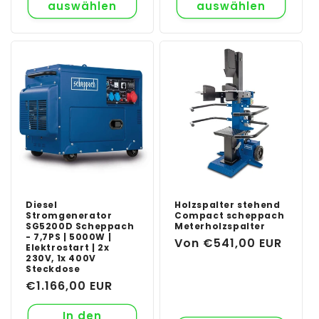
auswählen
auswählen
Diesel
Holzspalter stehend
Stromgenerator
Compact scheppach
SG5200D Scheppach
Meterholzspalter
- 7,7PS | 5000W |
Normaler
Von €541,00 EUR
Elektrostart | 2x
230V, 1x 400V
Preis
Steckdose
Normaler
€1.166,00 EUR
Preis
In den