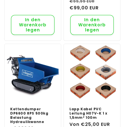
Normaler
Verkaufspr
€99,99 EUR
Preis
€99,00 EUR
In den
In den
Warenkorb
Warenkorb
legen
legen
Kettendumper
Lapp Kabel PVC
DP6600 8PS 500kg
Leitung H07V-K 1 x
Belastung
1,5mm² 100m
Hydraulikwanne
Normaler
Von €25,00 EUR