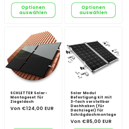
Optionen
Optionen
auswählen
auswählen
SCHLETTER Solar-
Solar Modul
Montageset für
Befestigung kit mit
Ziegeldach
3-fach verstellbar
Dachhaken (für
Normaler
Von €124,00 EUR
Dachziegel) für
Preis
Schrägdachmontage
Normaler
Von €85,00 EUR
Preis