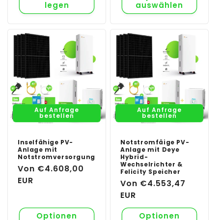
legen
auswählen
Auf Anfrage
Auf Anfrage
bestellen
bestellen
Inselfähige PV-
Notstromfäige PV-
Anlage mit
Anlage mit Deye
Notstromversorgung
Hybrid-
Wechselrichter &
Normaler
Von €4.608,00
Felicity Speicher
Preis
EUR
Normaler
Von €4.553,47
Preis
EUR
Optionen
Optionen