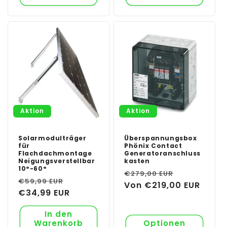
Aktion
Aktion
Solarmodulträger
Überspannungsbox
für
Phönix Contact
Flachdachmontage
Generatoranschluss
Neigungsverstellbar
kasten
10°-60°
Normaler
Verkaufsp
€279,00 EUR
Normaler
Verkaufspreis
€59,99 EUR
Preis
Von €219,00 EUR
Preis
€34,99 EUR
In den
Warenkorb
Optionen