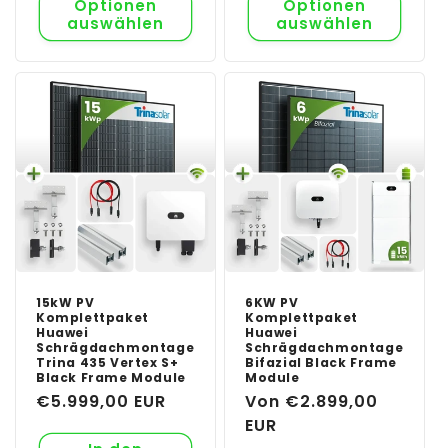
Optionen
Optionen
auswählen
auswählen
15kW PV
6KW PV
Komplettpaket
Komplettpaket
Huawei
Huawei
Schrägdachmontage
Schrägdachmontage
Trina 435 Vertex S+
Bifazial Black Frame
Black Frame Module
Module
Normaler
€5.999,00 EUR
Normaler
Von €2.899,00
Preis
Preis
EUR