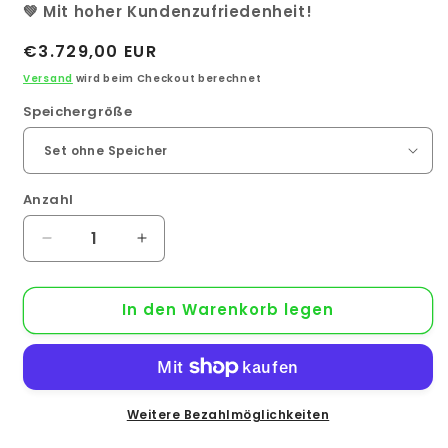
💚 Mit hoher Kundenzufriedenheit!
Normaler
€3.729,00 EUR
Preis
Versand
wird beim Checkout berechnet
Speichergröße
Anzahl
Anzahl
Verringere
Erhöhe
die
die
Menge
Menge
In den Warenkorb legen
für
für
8
8
kWp
kWp
PV-
PV-
Anlage
Anlage
19x
19x
Weitere Bezahlmöglichkeiten
Trina
Trina