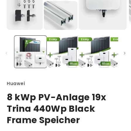
Medien
M
1
2
in
i
Modal
M
öffnen
ö
Huawei
8 kWp PV-Anlage 19x
Trina 440Wp Black
Frame Speicher