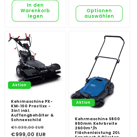
In den
Warenkorb
Optionen
legen
auswählen
Aktion
Kehrmaschine PX-
Aktion
KM-100 Practixx -
3in1 inkl.
Auffangbehälter &
Kehrmaschine S800
Schneeschild
650mm Kehrbreite
Normaler
Verkaufspreis
€1.039,00 EUR
2600m²/h
Flächenleistung 20L
Preis
€999,00 EUR