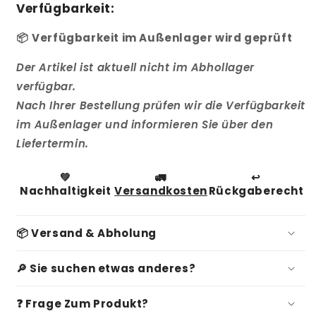
440Wp
440Wp
Verfügbarkeit:
Black
Black
Frame
Frame
📦
Verfügbarkeit im Außenlager wird geprüft
Speicher
Speicher
Der Artikel ist aktuell nicht im Abhollager
verfügbar.
Nach Ihrer Bestellung prüfen wir die Verfügbarkeit
im Außenlager und informieren Sie über den
Liefertermin.
💚
🚛
↩️
Nachhaltigkeit
Versandkosten
Rückgaberecht
📦 Versand & Abholung
🔎 Sie suchen etwas anderes?
❓ Frage Zum Produkt?