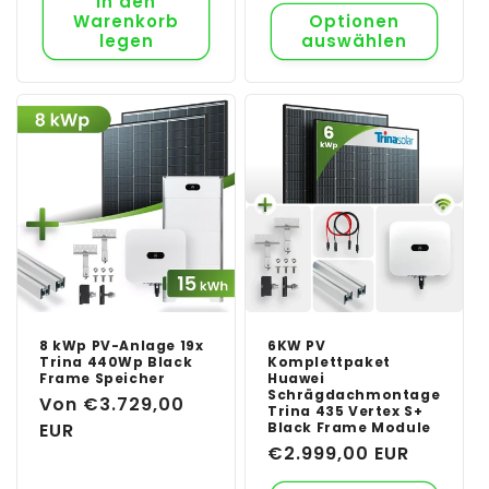
In den
Warenkorb
Optionen
legen
auswählen
8 kWp PV-Anlage 19x
6KW PV
Trina 440Wp Black
Komplettpaket
Frame Speicher
Huawei
Schrägdachmontage
Normaler
Von €3.729,00
Trina 435 Vertex S+
Preis
EUR
Black Frame Module
Normaler
€2.999,00 EUR
Preis