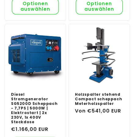
Optionen
Optionen
auswählen
auswählen
Diesel
Holzspalter stehend
Stromgenerator
Compact scheppach
SG5200D Scheppach
Meterholzspalter
- 7,7PS | 5000W |
Normaler
Von €541,00 EUR
Elektrostart | 2x
230V, 1x 400V
Preis
Steckdose
Normaler
€1.166,00 EUR
Preis