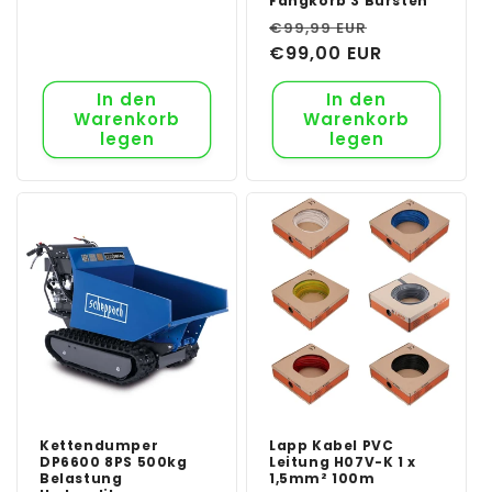
Fangkorb 3 Bürsten
Normaler
Verkaufspr
€99,99 EUR
Preis
€99,00 EUR
In den
In den
Warenkorb
Warenkorb
legen
legen
Kettendumper
Lapp Kabel PVC
DP6600 8PS 500kg
Leitung H07V-K 1 x
Belastung
1,5mm² 100m