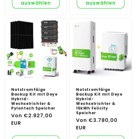
auswählen
auswählen
Notstromfäige
Notstromfäige
Backup Kit mit Deye
Backup Kit mit Deye
Hybrid-
Hybrid-
Wechselrichter &
Wechselrichter &
Pylontech Speicher
15kWh Felicity
Speicher
Normaler
Von €2.927,00
Normaler
Von €3.780,00
Preis
EUR
Preis
EUR