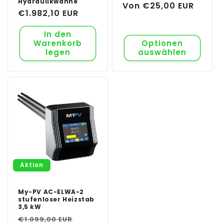
Hydraulikwanne
Normaler
Von €25,00 EUR
Normaler
€1.982,10 EUR
Preis
Preis
In den
Warenkorb
Optionen
legen
auswählen
Aktion
My-PV AC-ELWA-2
stufenloser Heizstab
3,5 kW
Normaler
Verkaufspreis
€1.099,00 EUR