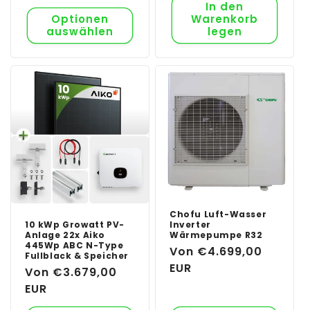
In den
Optionen
Warenkorb
auswählen
legen
Chofu Luft-Wasser
10 kWp Growatt PV-
Inverter
Anlage 22x Aiko
Wärmepumpe R32
445Wp ABC N-Type
Normaler
Von €4.699,00
Fullblack & Speicher
Preis
EUR
Normaler
Von €3.679,00
Preis
EUR