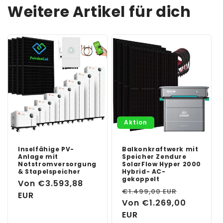
Weitere Artikel für dich
Aktion
Inselfähige PV-
Balkonkraftwerk mit
Anlage mit
Speicher Zendure
Notstromversorgung
SolarFlow Hyper 2000
& Stapelspeicher
Hybrid- AC-
gekoppelt
Normaler
Von €3.593,88
Normaler
Verkaufs
€1.499,00 EUR
Preis
EUR
Preis
Von €1.269,00
EUR