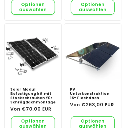
Optionen
Optionen
auswählen
auswählen
Solar Modul
PV
Befestigung kit mit
Unterkonstruktion
Stockschrauben für
15° Flachdach
Schrägdachmontage
Normaler
Von €263,00 EUR
Normaler
Von €70,00 EUR
Preis
Preis
Optionen
Optionen
auswählen
auswählen