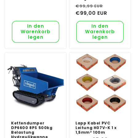
Normaler
Verkaufspr
€99,99 EUR
Preis
€99,00 EUR
In den
In den
Warenkorb
Warenkorb
legen
legen
Kettendumper
Lapp Kabel PVC
DP6600 8PS 500kg
Leitung H07V-K 1 x
Belastung
1,5mm² 100m
Hydraulikwanne