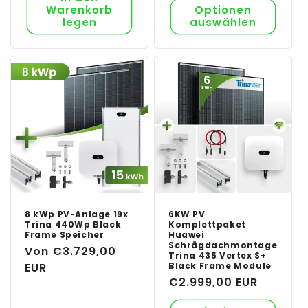
Warenkorb
Optionen
legen
auswählen
8 kWp PV-Anlage 19x
6KW PV
Trina 440Wp Black
Komplettpaket
Frame Speicher
Huawei
Schrägdachmontage
Normaler
Von €3.729,00
Trina 435 Vertex S+
Preis
EUR
Black Frame Module
Normaler
€2.999,00 EUR
Preis