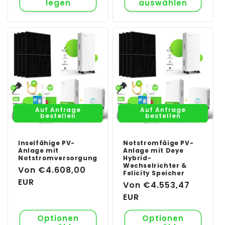
legen
auswählen
Auf Anfrage
Auf Anfrage
bestellen
bestellen
Inselfähige PV-
Notstromfäige PV-
Anlage mit
Anlage mit Deye
Notstromversorgung
Hybrid-
Wechselrichter &
Normaler
Von €4.608,00
Felicity Speicher
Preis
EUR
Normaler
Von €4.553,47
Preis
EUR
Optionen
Optionen