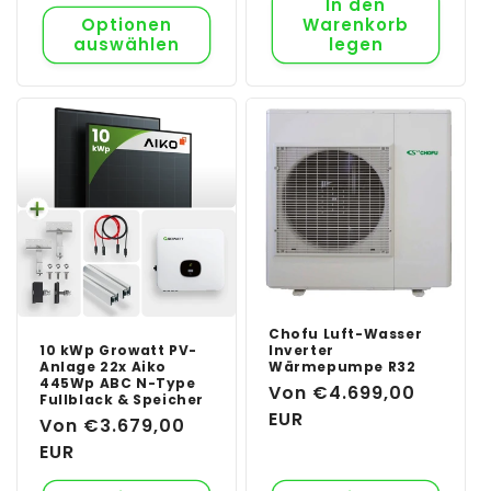
In den
Optionen
Warenkorb
auswählen
legen
Chofu Luft-Wasser
10 kWp Growatt PV-
Inverter
Anlage 22x Aiko
Wärmepumpe R32
445Wp ABC N-Type
Normaler
Von €4.699,00
Fullblack & Speicher
Preis
EUR
Normaler
Von €3.679,00
Preis
EUR