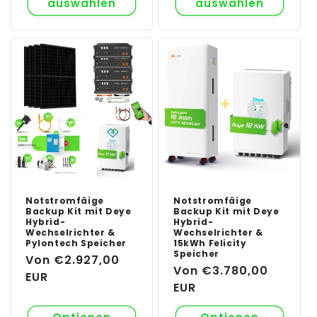
auswählen
auswählen
Notstromfäige
Notstromfäige
Backup Kit mit Deye
Backup Kit mit Deye
Hybrid-
Hybrid-
Wechselrichter &
Wechselrichter &
Pylontech Speicher
15kWh Felicity
Speicher
Normaler
Von €2.927,00
Normaler
Von €3.780,00
Preis
EUR
Preis
EUR