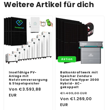
Weitere Artikel für dich
Aktion
Inselfähige PV-
Balkonkraftwerk mit
Anlage mit
Speicher Zendure
Notstromversorgung
SolarFlow Hyper 2000
& Stapelspeicher
Hybrid- AC-
gekoppelt
Normaler
Von €3.593,88
Normaler
Verkaufs
€1.499,00 EUR
Preis
EUR
Preis
Von €1.269,00
EUR