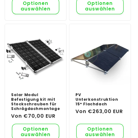
Optionen
Optionen
auswählen
auswählen
Solar Modul
PV
Befestigung kit mit
Unterkonstruktion
Stockschrauben für
15° Flachdach
Schrägdachmontage
Normaler
Von €263,00 EUR
Normaler
Von €70,00 EUR
Preis
Preis
Optionen
Optionen
auswählen
auswählen