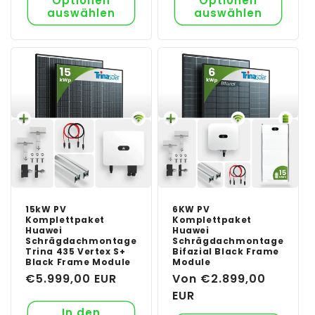
Optionen
Optionen
auswählen
auswählen
15kW PV
6KW PV
Komplettpaket
Komplettpaket
Huawei
Huawei
Schrägdachmontage
Schrägdachmontage
Trina 435 Vertex S+
Bifazial Black Frame
Black Frame Module
Module
Normaler
€5.999,00 EUR
Normaler
Von €2.899,00
Preis
Preis
EUR
In den