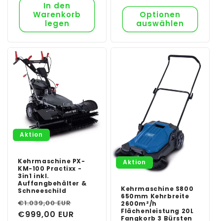
In den
Warenkorb
Optionen
legen
auswählen
Aktion
Kehrmaschine PX-
Aktion
KM-100 Practixx -
3in1 inkl.
Auffangbehälter &
Kehrmaschine S800
Schneeschild
650mm Kehrbreite
Normaler
Verkaufspreis
€1.039,00 EUR
2600m²/h
Flächenleistung 20L
Preis
€999,00 EUR
Fangkorb 3 Bürsten