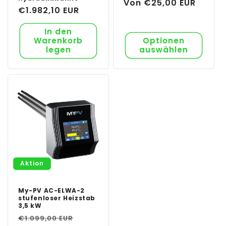
Normaler
Von €25,00 EUR
Normaler
€1.982,10 EUR
Preis
Preis
In den
Warenkorb
Optionen
legen
auswählen
Aktion
My-PV AC-ELWA-2
stufenloser Heizstab
3,5 kW
Normaler
Verkaufspreis
€1.099,00 EUR