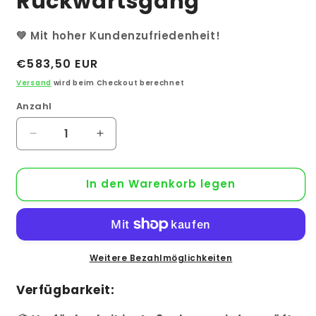
Rückwärtsgang
💚 Mit hoher Kundenzufriedenheit!
Normaler
€583,50 EUR
Preis
Versand
wird beim Checkout berechnet
Anzahl
Anzahl
Verringere
Erhöhe
die
die
Menge
Menge
In den Warenkorb legen
für
für
Benzin
Benzin
Kehrmaschine
Kehrmaschine
SC2700P
SC2700P
5,5PS
5,5PS
|
|
Weitere Bezahlmöglichkeiten
70cm
70cm
Kehrbreite
Kehrbreite
Verfügbarkeit:
|
|