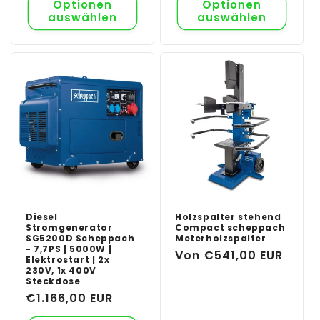
Optionen
Optionen
auswählen
auswählen
Diesel
Holzspalter stehend
Stromgenerator
Compact scheppach
SG5200D Scheppach
Meterholzspalter
- 7,7PS | 5000W |
Normaler
Von €541,00 EUR
Elektrostart | 2x
230V, 1x 400V
Preis
Steckdose
Normaler
€1.166,00 EUR
Preis