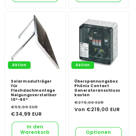
Aktion
Aktion
Solarmodulträger
Überspannungsbox
für
Phönix Contact
Flachdachmontage
Generatoranschluss
Neigungsverstellbar
kasten
10°-60°
Normaler
Verkaufsp
€279,00 EUR
Normaler
Verkaufspreis
€59,99 EUR
Preis
Von €219,00 EUR
Preis
€34,99 EUR
In den
Warenkorb
Optionen