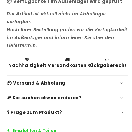
1x
1x
📦
Verfügbarkeit im Außenlager wird geprüft
Vor-
Vor-
1x
1x
Der Artikel ist aktuell nicht im Abhollager
Rückwärtsgang
Rückwärtsgang
verfügbar.
Nach Ihrer Bestellung prüfen wir die Verfügbarkeit
im Außenlager und informieren Sie über den
Liefertermin.
💚
🚛
↩️
Nachhaltigkeit
Versandkosten
Rückgaberecht
📦 Versand & Abholung
🔎 Sie suchen etwas anderes?
❓ Frage Zum Produkt?
Empfehlen & Teilen