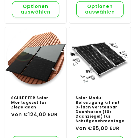
Optionen
Optionen
auswählen
auswählen
SCHLETTER Solar-
Solar Modul
Montageset für
Befestigung kit mit
Ziegeldach
3-fach verstellbar
Dachhaken (für
Normaler
Von €124,00 EUR
Dachziegel) für
Preis
Schrägdachmontage
Normaler
Von €85,00 EUR
Preis