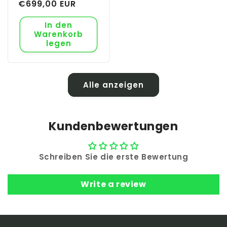
Preis
€699,00 EUR
In den
Warenkorb
legen
Alle anzeigen
Kundenbewertungen
Schreiben Sie die erste Bewertung
Write a review