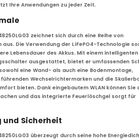
zt Ihre Anwendungen zu jeder Zeit.
kmale
-48250LG03 zeichnet sich durch eine Reihe von
 aus. Die Verwendung der LiFePO4-Technologie sor
gere Lebensdauer des Akkus. Mit einem intelligenten
sschalter ausgestattet, bietet er umfassenden Sc
ubt sowohl eine Wand- als auch eine Bodenmontage,
 führenden Wechselrichtermarken und die Skalierba
omfort bieten. Dank eingebautem WLAN können Sie 
chen und das integrierte Feuerlöschgel sorgt für
g und Sicherheit
-48250LG03 überzeugt durch seine hohe Energiedic