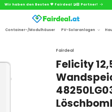
Wir haben den Besten 💙 Fairdeal 🤝🏻 Partner!
Container-/Modulhäuser
PV-Solaranlagen
Ha
Fairdeal
Felicity 1
Wandspeic
48250LG03
Löschbom