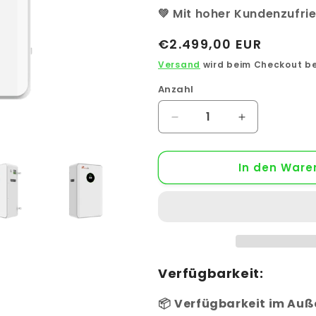
💚 Mit hoher Kundenzufri
Normaler
€2.499,00 EUR
Preis
Versand
wird beim Checkout b
Anzahl
Anzahl
Verringere
Erhöhe
die
die
Menge
Menge
In den Ware
für
für
Felicity
Felicity
12,5kWh
12,5kWh
Wandspeicher
Wandspeiche
LUX-
LUX-
E-
E-
48250LG03
48250LG03
Mit
Mit
Verfügbarkeit:
Löschbombe
Löschbombe
📦
Verfügbarkeit im Auß