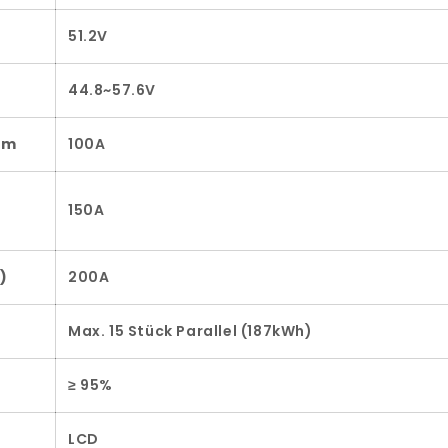
51.2V
44.8~57.6V
om
100A
150A
)
200A
Max. 15 Stück Parallel (187kWh)
≥ 95%
LCD