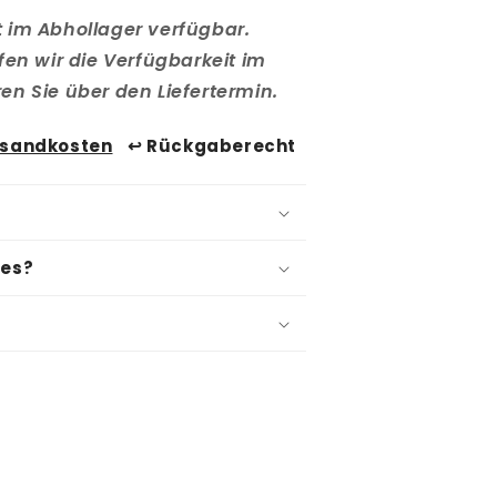
cht im Abhollager verfügbar.
fen wir die Verfügbarkeit im
n Sie über den Liefertermin.
rsandkosten
↩️ Rückgaberecht
res?