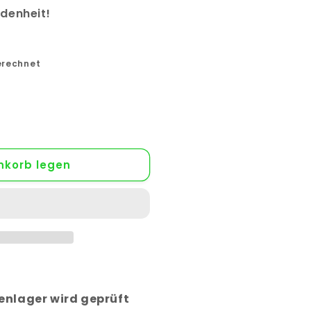
edenheit!
erechnet
nkorb legen
r
enlager wird geprüft