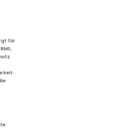
gt für
 BMS,
hutz.
rkeit
die
hte