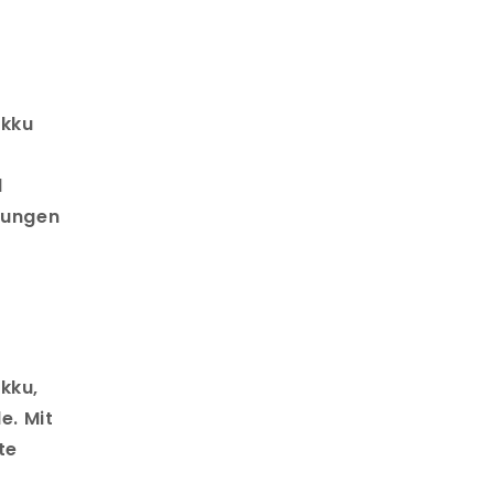
Akku
d
ndungen
kku,
e. Mit
te