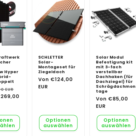
raftwerk
SCHLETTER
Solar Modul
icher
Solar-
Befestigung kit
Montageset für
mit 3-fach
ow Hyper
Ziegeldach
verstellbar
brid-
Dachhaken (für
Normaler
Von €124,00
oppelt
Dachziegel) für
Preis
EUR
Schrägdachmon
er
Verkaufspreis
00 EUR
tage
.269,00
Normaler
Von €85,00
Preis
EUR
ionen
Optionen
Optionen
ählen
auswählen
auswählen