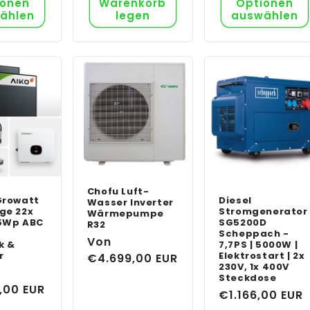
ionen
Warenkorb
Optionen
ählen
legen
auswählen
Chofu Luft-
Growatt
Diesel
Wasser Inverter
ge 22x
Stromgenerator
Wärmepumpe
5Wp ABC
SG5200D
R32
Scheppach -
Normaler
Von
k &
7,7PS | 5000W |
r
Elektrostart | 2x
Preis
€4.699,00 EUR
230V, 1x 400V
er
Steckdose
,00 EUR
Normaler
€1.166,00 EUR