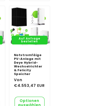
Auf Anfrage
bestellen
Notstromfäige
PV-Anlage mit
Deye Hybrid-
Wechselrichter
& Felicity
Speicher
R
Normaler
Von
Preis
€4.553,47 EUR
Optionen
auswählen