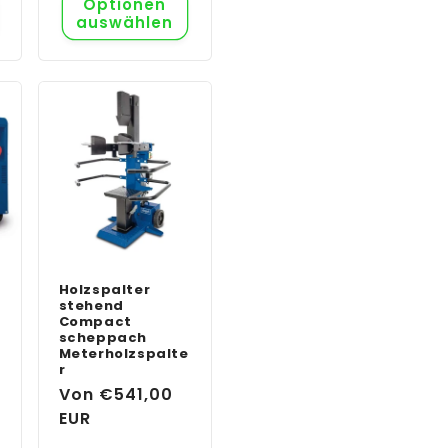
Optionen
auswählen
Holzspalter
stehend
Compact
scheppach
Meterholzspalte
r
Normaler
Von €541,00
Preis
EUR