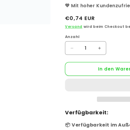
💚 Mit hoher Kundenzufri
Normaler
€0,74 EUR
Preis
Versand
wird beim Checkout b
Anzahl
Anzahl
Verringere
Erhöhe
die
die
Menge
Menge
In den Ware
für
für
K2
K2
Solarkabelmanager
Solarkabelm
Kabelbinder
Kabelbinder
für
für
Outdoor-
Outdoor-
Montage
Montage
von
von
Verfügbarkeit:
Solarkabeln
Solarkabeln
📦
Verfügbarkeit im Auß