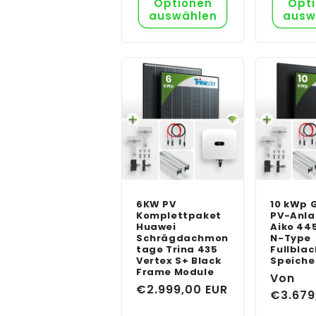
Optionen
Opt
auswählen
ausw
6KW PV
10 kWp 
Komplettpaket
PV-Anla
Huawei
Aiko 44
Schrägdachmon
N-Type
tage Trina 435
Fullblac
Vertex S+ Black
Speiche
Frame Module
Normal
Von
Normaler
€2.999,00 EUR
Preis
€3.679
Preis