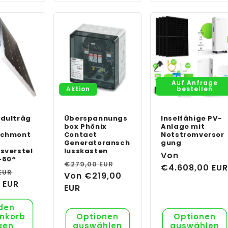
Auf Anfrage
Aktion
bestellen
dulträg
Überspannungs
Inselfähige PV-
box Phönix
Anlage mit
achmont
Contact
Notstromversor
Generatoransch
gung
sverstel
lusskasten
Normaler
Von
-60°
Normaler
Verkaufspreis
€279,00 EUR
Preis
€4.608,00 EU
er
Verkaufspreis
EUR
Preis
Von €219,00
 EUR
EUR
 den
nkorb
Optionen
Optionen
gen
auswählen
auswählen