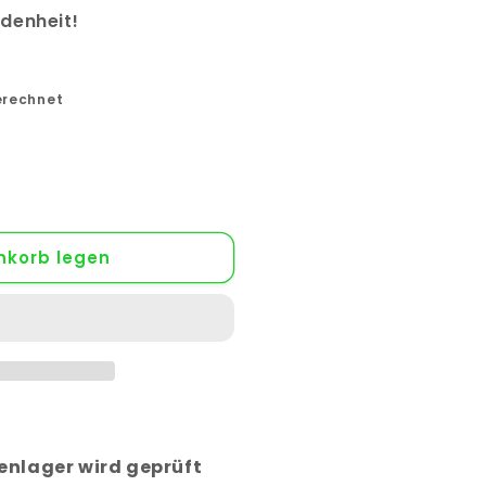
edenheit!
erechnet
nkorb legen
anager
enlager wird geprüft