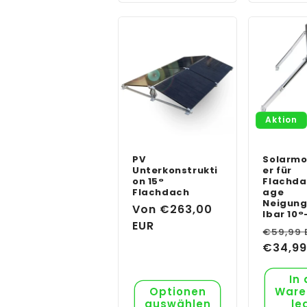
Aktion
PV
Solarmo
Unterkonstrukti
er für
on 15°
Flachd
Flachdach
age
Neigung
Normaler
Von €263,00
lbar 10°
Preis
EUR
Normal
€59,99 
Preis
€34,99
In
Optionen
Ware
auswählen
le