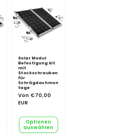
Solar Modul
Befestigung kit
mit
Stockschrauben
für
Schrägdachmon
tage
Normaler
Von €70,00
Preis
EUR
Optionen
auswählen