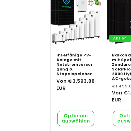
Aktion
Inselfähige PV-
Balkonk
Anlage mit
mit Spe
Notstromversor
Zendure
gung &
SolarFl
Stapelspeicher
2000 Hy
AC-gek
Normaler
Von €3.593,88
Normal
€1.499,
Preis
EUR
Preis
Von €1
EUR
Optionen
Opt
auswählen
ausw