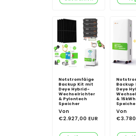
Notstromfäige
Notstro
Backup Kit mit
Backup 
Deye Hybrid-
Deye Hy
Wechselrichter
Wechsel
& Pylontech
& 15kWh 
Speicher
Speiche
Normaler
Von
Normal
Von
Preis
€2.927,00 EUR
Preis
€3.780