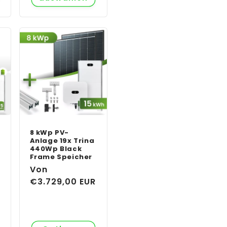
8 kWp PV-
Anlage 19x Trina
440Wp Black
Frame Speicher
Normaler
Von
Preis
€3.729,00 EUR