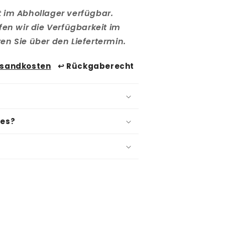
cht im Abhollager verfügbar.
fen wir die Verfügbarkeit im
n Sie über den Liefertermin.
rsandkosten
↩️ Rückgaberecht
res?