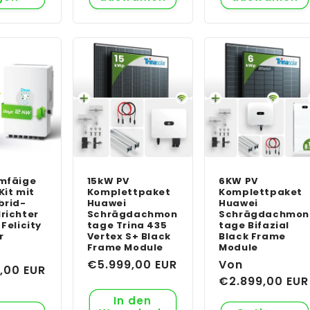
mfäige
15kW PV
6KW PV
Kit mit
Komplettpaket
Komplettpaket
brid-
Huawei
Huawei
richter
Schrägdachmon
Schrägdachmon
Felicity
tage Trina 435
tage Bifazial
r
Vertex S+ Black
Black Frame
Frame Module
Module
er
Normaler
€5.999,00 EUR
Normaler
Von
,00 EUR
Preis
Preis
€2.899,00 EUR
In den