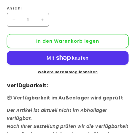
Anzahl
Anzahl
Verringere
Erhöhe
die
die
Menge
Menge
In den Warenkorb legen
für
für
K2
K2
CrossHook
CrossHook
3S
3S
Dachhaken
Dachhaken
für
für
Weitere Bezahlmöglichkeiten
Ziegeldach
Ziegeldach
2003215
2003215
Verfügbarkeit:
📦
Verfügbarkeit im Außenlager wird geprüft
Der Artikel ist aktuell nicht im Abhollager
verfügbar.
Nach Ihrer Bestellung prüfen wir die Verfügbarkeit