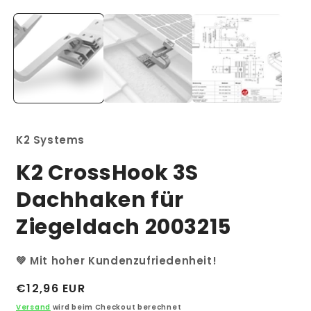
M
1
2
in
i
Modal
M
öffnen
ö
K2 Systems
K2 CrossHook 3S
Dachhaken für
Ziegeldach 2003215
💚 Mit hoher Kundenzufriedenheit!
Normaler
€12,96 EUR
Preis
Versand
wird beim Checkout berechnet