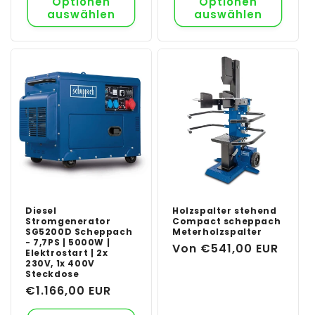
Optionen
Optionen
auswählen
auswählen
Diesel
Holzspalter stehend
Stromgenerator
Compact scheppach
SG5200D Scheppach
Meterholzspalter
- 7,7PS | 5000W |
Normaler
Von €541,00 EUR
Elektrostart | 2x
230V, 1x 400V
Preis
Steckdose
Normaler
€1.166,00 EUR
Preis