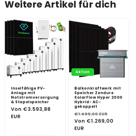
Weitere Artikel für dich
Aktion
Inselfähige PV-
Balkonkraftwerk mit
Anlage mit
Speicher Zendure
Notstromversorgung
SolarFlow Hyper 2000
& Stapelspeicher
Hybrid- AC-
gekoppelt
Normaler
Von €3.593,88
Normaler
Verkaufs
€1.499,00 EUR
Preis
EUR
Preis
Von €1.269,00
EUR