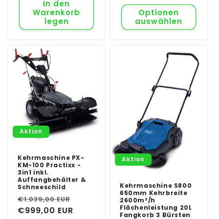
In den
Warenkorb
Optionen
legen
auswählen
Aktion
Kehrmaschine PX-
Aktion
KM-100 Practixx -
3in1 inkl.
Auffangbehälter &
Kehrmaschine S800
Schneeschild
650mm Kehrbreite
Normaler
Verkaufspreis
€1.039,00 EUR
2600m²/h
Flächenleistung 20L
Preis
€999,00 EUR
Fangkorb 3 Bürsten