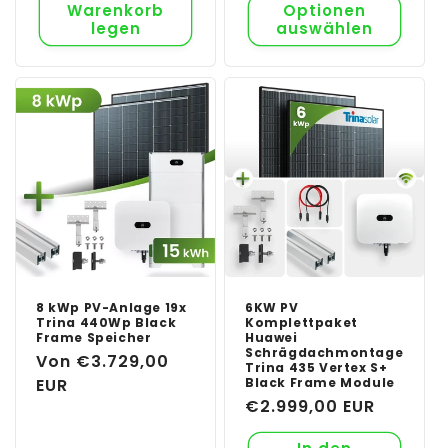
Warenkorb
Optionen
legen
auswählen
8 kWp PV-Anlage 19x
6KW PV
Trina 440Wp Black
Komplettpaket
Frame Speicher
Huawei
Schrägdachmontage
Normaler
Von €3.729,00
Trina 435 Vertex S+
Preis
EUR
Black Frame Module
Normaler
€2.999,00 EUR
Preis