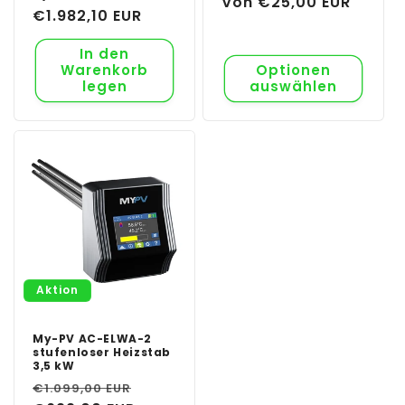
Normaler
Von €25,00 EUR
Normaler
€1.982,10 EUR
Preis
Preis
In den
Warenkorb
Optionen
legen
auswählen
Aktion
My-PV AC-ELWA-2
stufenloser Heizstab
3,5 kW
Normaler
Verkaufspreis
€1.099,00 EUR