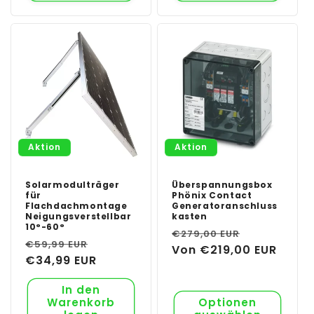
Aktion
Aktion
Solarmodulträger
Überspannungsbox
für
Phönix Contact
Flachdachmontage
Generatoranschluss
Neigungsverstellbar
kasten
10°-60°
Normaler
Verkaufsp
€279,00 EUR
Normaler
Verkaufspreis
€59,99 EUR
Preis
Von €219,00 EUR
Preis
€34,99 EUR
In den
Warenkorb
Optionen