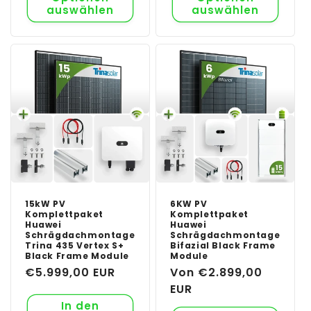
auswählen
auswählen
15kW PV
6KW PV
Komplettpaket
Komplettpaket
Huawei
Huawei
Schrägdachmontage
Schrägdachmontage
Trina 435 Vertex S+
Bifazial Black Frame
Black Frame Module
Module
Normaler
€5.999,00 EUR
Normaler
Von €2.899,00
Preis
Preis
EUR
In den