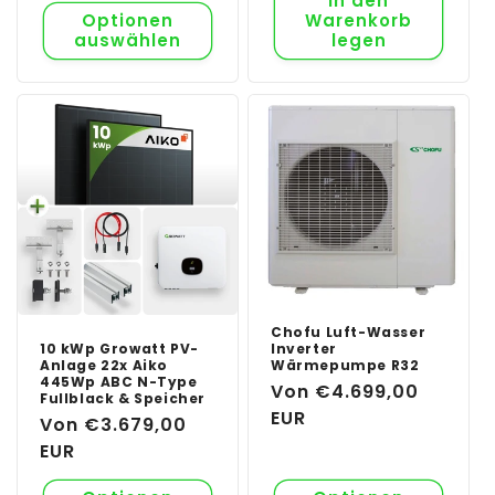
In den
Optionen
Warenkorb
auswählen
legen
Chofu Luft-Wasser
10 kWp Growatt PV-
Inverter
Anlage 22x Aiko
Wärmepumpe R32
445Wp ABC N-Type
Normaler
Von €4.699,00
Fullblack & Speicher
Preis
EUR
Normaler
Von €3.679,00
Preis
EUR