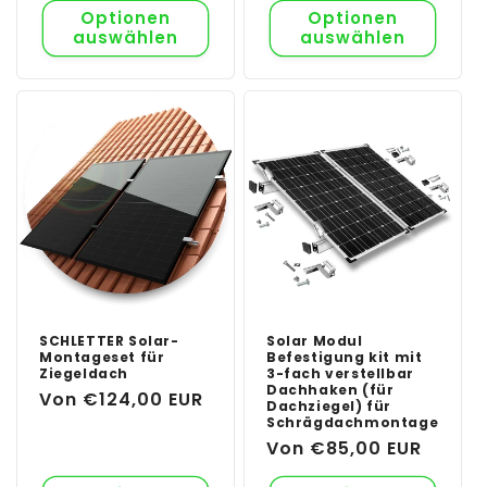
Optionen
Optionen
auswählen
auswählen
SCHLETTER Solar-
Solar Modul
Montageset für
Befestigung kit mit
Ziegeldach
3-fach verstellbar
Dachhaken (für
Normaler
Von €124,00 EUR
Dachziegel) für
Preis
Schrägdachmontage
Normaler
Von €85,00 EUR
Preis