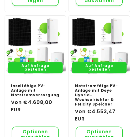
legen
auswählen
Auf Anfrage
Auf Anfrage
bestellen
bestellen
Inselfähige PV-
Notstromfäige PV-
Anlage mit
Anlage mit Deye
Notstromversorgung
Hybrid-
Wechselrichter &
Normaler
Von €4.608,00
Felicity Speicher
Preis
EUR
Normaler
Von €4.553,47
Preis
EUR
Optionen
Optionen