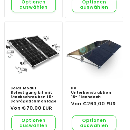
Optionen
Optionen
auswählen
auswählen
Solar Modul
PV
Befestigung kit mit
Unterkonstruktion
Stockschrauben für
15° Flachdach
Schrägdachmontage
Normaler
Von €263,00 EUR
Normaler
Von €70,00 EUR
Preis
Preis
Optionen
Optionen
auswählen
auswählen