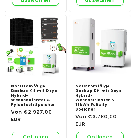
auswählen
auswählen
Notstromfäige
Notstromfäige
Backup Kit mit Deye
Backup Kit mit Deye
Hybrid-
Hybrid-
Wechselrichter &
Wechselrichter &
Pylontech Speicher
15kWh Felicity
Speicher
Normaler
Von €2.927,00
Normaler
Von €3.780,00
Preis
EUR
Preis
EUR
Optionen
Optionen