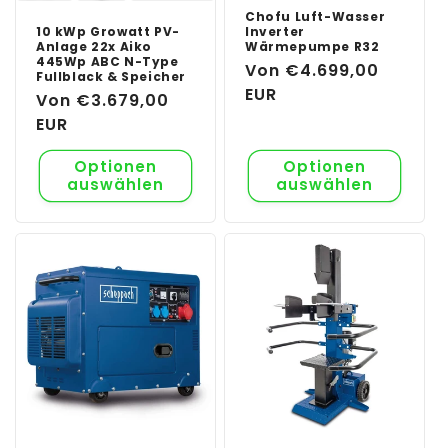
Chofu Luft-Wasser
10 kWp Growatt PV-
Inverter
Anlage 22x Aiko
Wärmepumpe R32
445Wp ABC N-Type
Normaler
Von €4.699,00
Fullblack & Speicher
Preis
EUR
Normaler
Von €3.679,00
Preis
EUR
Optionen
Optionen
auswählen
auswählen