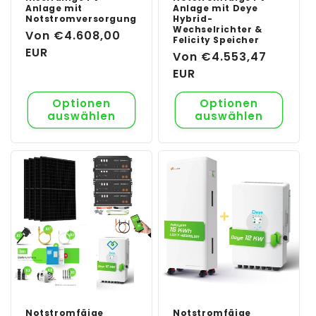
Anlage mit
Anlage mit Deye
Notstromversorgung
Hybrid-
Wechselrichter &
Normaler
Von €4.608,00
Felicity Speicher
Preis
EUR
Normaler
Von €4.553,47
Preis
EUR
Optionen
Optionen
auswählen
auswählen
Notstromfäige
Notstromfäige