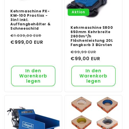
Kehrmaschine PX-
Aktion
KM-100 Practixx -
3in1 inkl.
Auffangbehälter &
Kehrmaschine S800
Schneeschild
650mm Kehrbreite
Normaler
Verkaufspreis
€1.039,00 EUR
2600m²/h
Flächenleistung 20L
Preis
€999,00 EUR
Fangkorb 3 Bürsten
Normaler
Verkaufspr
€99,99 EUR
Preis
€99,00 EUR
In den
In den
Warenkorb
Warenkorb
legen
legen