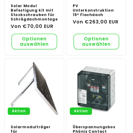
Solar Modul
PV
Befestigung kit mit
Unterkonstruktion
Stockschrauben für
15° Flachdach
Schrägdachmontage
Normaler
Von €263,00 EUR
Normaler
Von €70,00 EUR
Preis
Preis
Optionen
Optionen
auswählen
auswählen
Aktion
Aktion
Solarmodulträger
Überspannungsbox
für
Phönix Contact