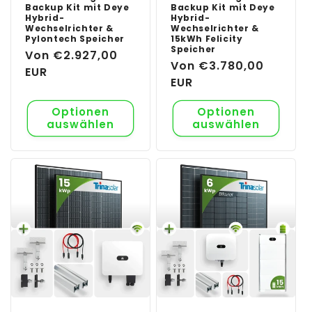
Backup Kit mit Deye
Backup Kit mit Deye
Hybrid-
Hybrid-
Wechselrichter &
Wechselrichter &
Pylontech Speicher
15kWh Felicity
Speicher
Normaler
Von €2.927,00
Normaler
Von €3.780,00
Preis
EUR
Preis
EUR
Optionen
Optionen
auswählen
auswählen