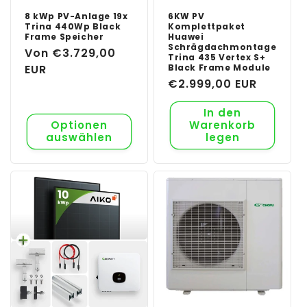
8 kWp PV-Anlage 19x
6KW PV
Trina 440Wp Black
Komplettpaket
Frame Speicher
Huawei
Schrägdachmontage
Normaler
Von €3.729,00
Trina 435 Vertex S+
Preis
EUR
Black Frame Module
Normaler
€2.999,00 EUR
Preis
In den
Optionen
Warenkorb
auswählen
legen