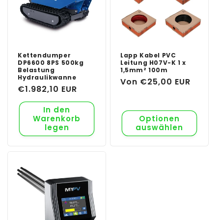
Kettendumper
Lapp Kabel PVC
DP6600 8PS 500kg
Leitung H07V-K 1 x
Belastung
1,5mm² 100m
Hydraulikwanne
Normaler
Von €25,00 EUR
Normaler
€1.982,10 EUR
Preis
Preis
In den
Warenkorb
Optionen
legen
auswählen