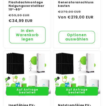
Flachdachmontage
Generatoranschluss
Neigungsverstellbar
kasten
10°-60°
Normaler
Verkaufsp
€279,00 EUR
Normaler
Verkaufspreis
€59,99 EUR
Preis
Von €219,00 EUR
Preis
€34,99 EUR
In den
Warenkorb
Optionen
legen
auswählen
Auf Anfrage
Auf Anfrage
bestellen
bestellen
Inselfähige PV-
Notstromfäige PV-