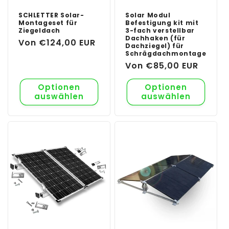
SCHLETTER Solar-
Solar Modul
Montageset für
Befestigung kit mit
Ziegeldach
3-fach verstellbar
Dachhaken (für
Normaler
Von €124,00 EUR
Dachziegel) für
Preis
Schrägdachmontage
Normaler
Von €85,00 EUR
Preis
Optionen
Optionen
auswählen
auswählen