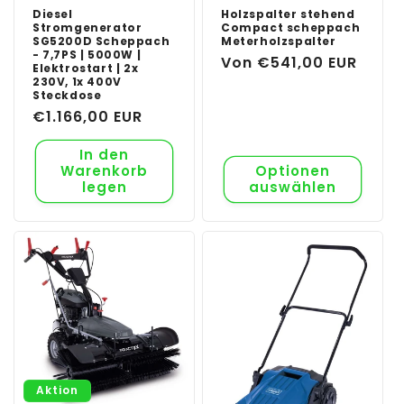
Diesel
Holzspalter stehend
Stromgenerator
Compact scheppach
SG5200D Scheppach
Meterholzspalter
- 7,7PS | 5000W |
Normaler
Von €541,00 EUR
Elektrostart | 2x
230V, 1x 400V
Preis
Steckdose
Normaler
€1.166,00 EUR
Preis
In den
Warenkorb
Optionen
legen
auswählen
Aktion