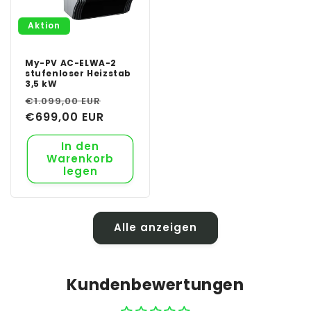
Aktion
My-PV AC-ELWA-2
stufenloser Heizstab
3,5 kW
Normaler
Verkaufspreis
€1.099,00 EUR
Preis
€699,00 EUR
In den
Warenkorb
legen
Alle anzeigen
Kundenbewertungen