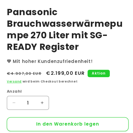
Panasonic
Brauchwasserwärmepu
mpe 270 Liter mit SG-
READY Register
💚 Mit hoher Kundenzufriedenheit!
Normaler
Verkaufspreis
€2.199,00 EUR
€4.907,00 EUR
Aktion
Preis
Versand
wird beim Checkout berechnet
Anzahl
Anzahl
Verringere
Erhöhe
die
die
Menge
Menge
In den Warenkorb legen
für
für
Panasonic
Panasonic