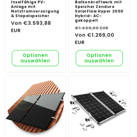
Inselfähige PV-
Balkonkraftwerk mit
Anlage mit
Speicher Zendure
Notstromversorgung
SolarFlow Hyper 2000
& Stapelspeicher
Hybrid- AC-
gekoppelt
Normaler
Von €3.593,88
Normaler
Verkaufs
€1.499,00 EUR
Preis
EUR
Preis
Von €1.269,00
EUR
Optionen
Optionen
auswählen
auswählen