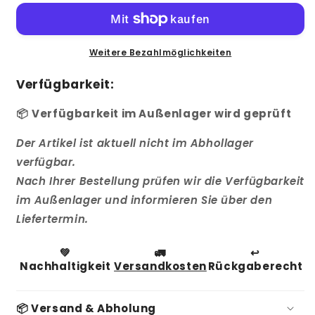
Brauchwasserwärmepumpe
Brauchwasserwärmepumpe
270
270
Liter
Liter
mit
mit
Weitere Bezahlmöglichkeiten
SG-
SG-
READY
READY
Verfügbarkeit:
Register
Register
📦
Verfügbarkeit im Außenlager wird geprüft
Der Artikel ist aktuell nicht im Abhollager
verfügbar.
Nach Ihrer Bestellung prüfen wir die Verfügbarkeit
im Außenlager und informieren Sie über den
Liefertermin.
💚
🚛
↩️
Nachhaltigkeit
Versandkosten
Rückgaberecht
📦 Versand & Abholung