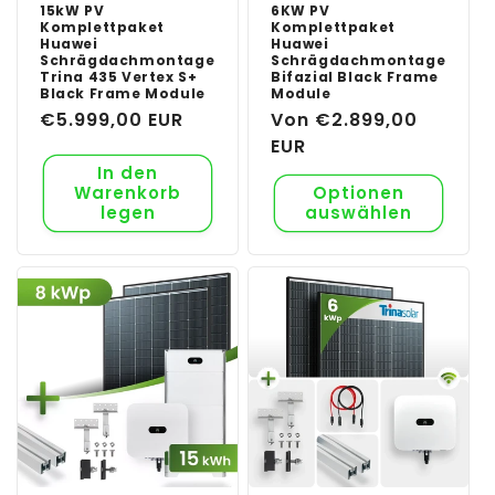
15kW PV
6KW PV
Komplettpaket
Komplettpaket
Huawei
Huawei
Schrägdachmontage
Schrägdachmontage
Trina 435 Vertex S+
Bifazial Black Frame
Black Frame Module
Module
Normaler
€5.999,00 EUR
Normaler
Von €2.899,00
Preis
Preis
EUR
In den
Warenkorb
Optionen
legen
auswählen